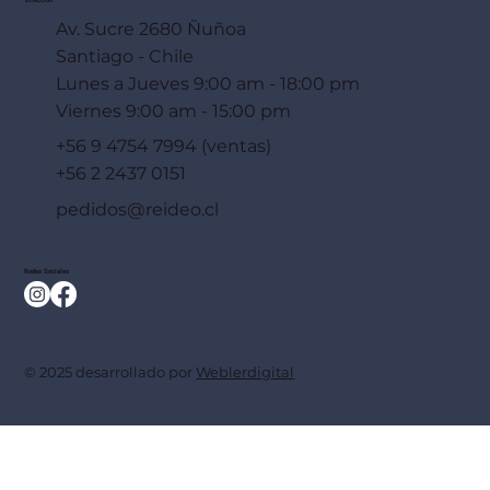
Av. Sucre 2680 Ñuñoa
Santiago - Chile
Lunes a Jueves 9:00 am - 18:00 pm
Viernes 9:00 am - 15:00 pm
+56 9 4754 7994 (ventas)
+56 2 2437 0151
pedidos@reideo.cl
Redes Sociales
© 2025 desarrollado por
Weblerdigital