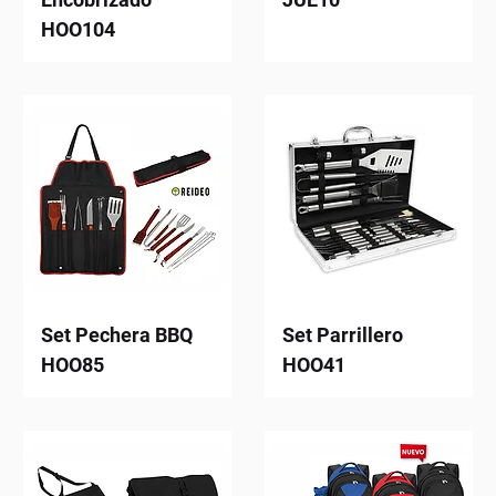
HOO104
Set Pechera BBQ
Set Parrillero
HOO85
HOO41