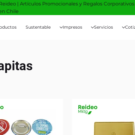
Reideo | Artículos Promocionales y Regalos Corporativos
en Chile
oductos
Sustentable
Impresos
Servicios
Coti
apitas