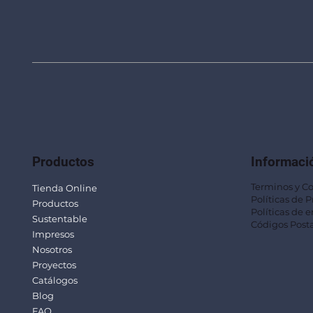
Productos
Informaci
Terminos y C
Tienda Online
Políticas de 
Productos
Políticas de e
Sustentable
Códigos Posta
Impresos
Nosotros
Proyectos
Catálogos
Blog
FAQ