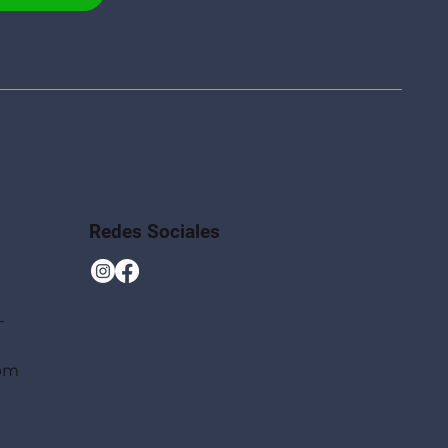
Redes Sociales
-
 pm
)