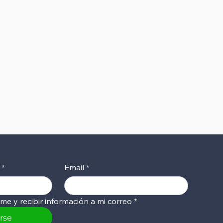
*
Email
*
rme y recibir información a mi correo
*
irse