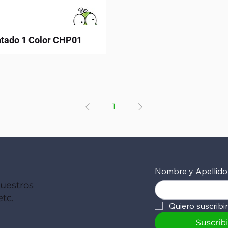
ntado 1 Color CHP01
1
Nombre y Apellido
nuestros
tc.
Quiero suscribi
Suscrib