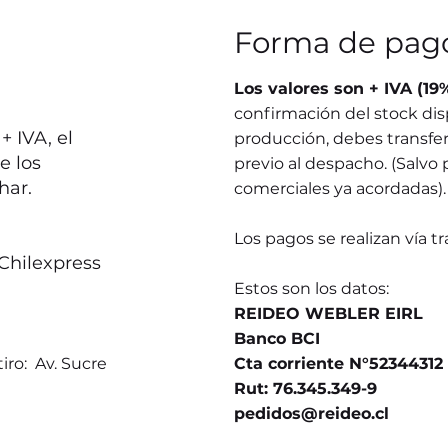
Forma de pag
Los valores son + IVA (19
confirmación del stock dis
 IVA, el
producción, debes transferi
e los
previo al despacho. (Salvo 
har.
comerciales ya acordadas).
Los pagos se realizan vía t
Chilexpress
Estos son los datos:
REIDEO WEBLER EIRL
Banco BCI
iro: Av. Sucre
Cta corriente N°52344312
Rut: 76.345.349-9
pedidos@reideo.cl