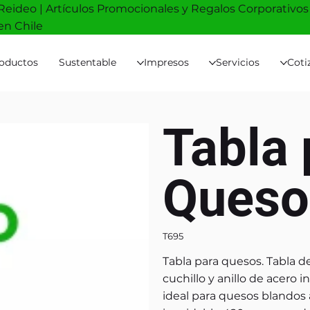
Reideo | Artículos Promocionales y Regalos Corporativos
en Chile
oductos
Sustentable
Impresos
Servicios
Coti
Tabla 
Queso
T695
Tabla para quesos. Tabla d
cuchillo y anillo de acero 
ideal para quesos blandos 