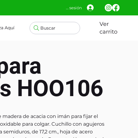
Iniciar sesión
Ver
za Aquí
Buscar
carrito
para
s HOO106
e madera de acacia con imán para fijar el
inoxidable para colgar. Cuchillo con agujeros
a semiduros, de 17,2 cm., hoja de acero