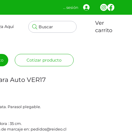
Iniciar sesión
Ver
za Aquí
Buscar
carrito
to
Cotizar producto
para Auto VER17
ata. Parasol plegable.
ora : 35 cm.
 de marcaje en: pedidos@reideo.cl