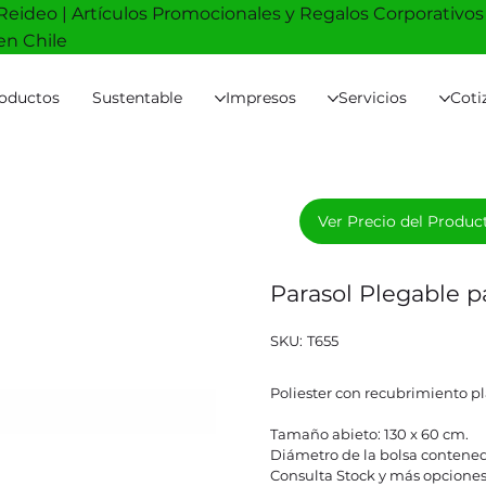
Reideo | Artículos Promocionales y Regalos Corporativos
en Chile
oductos
Sustentable
Impresos
Servicios
Coti
Ver Precio del Produc
Parasol Plegable 
SKU
SKU:
T655
T655
Poliester con recubrimiento pl
Tamaño abieto: 130 x 60 cm.
Diámetro de la bolsa contened
Consulta Stock y más opciones