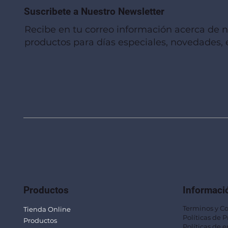
Suscribete a Nuestro Newsletter
Recibe en tu correo información acerca de 
productos para días especiales, novedades, e
Vista rápida
Vista rápida
Vista rápida
Linterna de Muñeca LLA92
Mug Térmico Fibra de Trigo SUS115
Trofeo Vidrio TRO48
Bolsa Pol
Mug Fibra
Trofeo Vi
Productos
Informaci
Terminos y C
Tienda Online
Políticas de 
Productos
Políticas de e