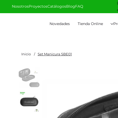
Nosotros
Proyectos
Catálogos
Blog
FAQ
Novedades
Tienda Online
Pr
Inicio
/
Set Manicura SBE01