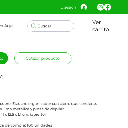
Iniciar sesión
Ver
za Aquí
Buscar
carrito
to
Cotizar producto
1
 cuero. Estuche organizador con cierre que contiene:
las, lima metálica y pinza de depilar.
1 x 12,5 x 1,1 cm. (abierto).
a de compra: 100 unidades