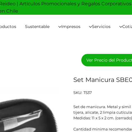
Reideo | Artículos Promocionales y Regalos Corporativos
en Chile
oductos
Sustentable
Impresos
Servicios
Coti
Ver Precio del Produc
Set Manicura SBE0
SKU
SKU:
T537
T537
Set de manicura. Metal y simil
tijera, alicate, 2 limpia cutícu
Medidas: 11 x 5 x 2 cm. (cerrado) 1
Cantidad minima recomendad