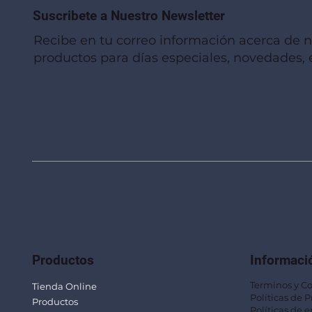
Suscribete a Nuestro Newsletter
Recibe en tu correo información acerca de 
productos para días especiales, novedades, e
Vista rápida
Vista rápida
Vista rápida
Linterna de Muñeca LLA92
Mug Térmico Fibra de Trigo SUS115
Trofeo Vidrio TRO48
Bolsa Pol
Mug Fibra
Trofeo Vi
Productos
Informaci
Terminos y C
Tienda Online
Políticas de 
Productos
Políticas de e