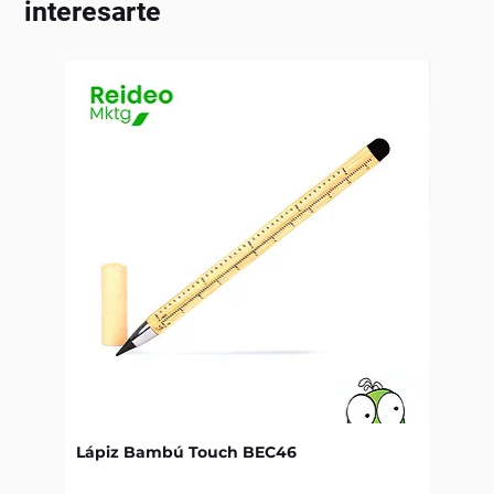
interesarte
Lápiz Bambú Touch BEC46
Libret