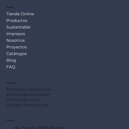
Productos
Tienda Online
Productos
Sustentable
Impresos
Nosotros
Proyectos
Catálogos
Blog
FAQ
Información
Terminos y Condiciones
Políticas de Privacidad
Políticas de envío
Códigos Postales Chile
Dirección
Av. Sucre 2680 Ñuñoa