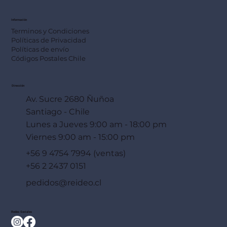
Información
Terminos y Condiciones
Políticas de Privacidad
Políticas de envío
Códigos Postales Chile
Dirección
Av. Sucre 2680 Ñuñoa
Santiago - Chile
Lunes a Jueves 9:00 am - 18:00 pm
Viernes 9:00 am - 15:00 pm
+56 9 4754 7994 (ventas)
+56 2 2437 0151
pedidos@reideo.cl
Redes Sociales