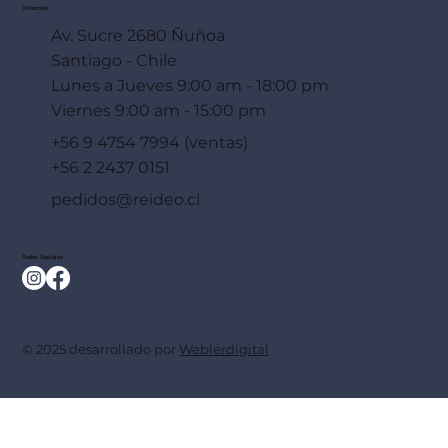
Dirección
Av. Sucre 2680 Ñuñoa
Santiago - Chile
Lunes a Jueves 9:00 am - 18:00 pm
Viernes 9:00 am - 15:00 pm
+56 9 4754 7994 (ventas)
+56 2 2437 0151
pedidos@reideo.cl
Redes Sociales
© 2025 desarrollado por
Weblerdigital