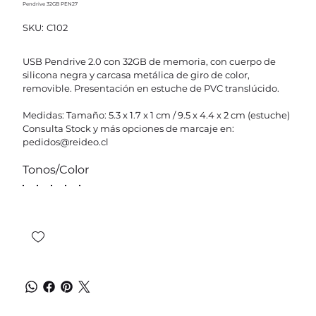
Pendrive 32GB PEN27
SKU
SKU:
C102
C102
USB Pendrive 2.0 con 32GB de memoria, con cuerpo de
silicona negra y carcasa metálica de giro de color,
removible. Presentación en estuche de PVC translúcido.
Medidas: Tamaño: 5.3 x 1.7 x 1 cm / 9.5 x 4.4 x 2 cm (estuche)
Consulta Stock y más opciones de marcaje en:
pedidos@reideo.cl
Tonos/Color