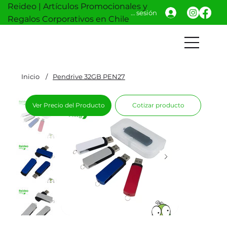
Reideo | Artículos Promocionales y
Iniciar sesión
Regalos Corporativos en Chile
Inicio
/
Pendrive 32GB PEN27
Ver Precio del Producto
Cotizar producto