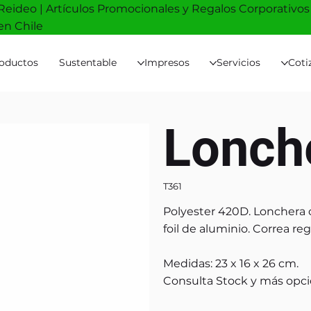
Reideo | Artículos Promocionales y Regalos Corporativos
en Chile
oductos
Sustentable
Impresos
Servicios
Coti
Lonch
T361
Polyester 420D. Lonchera con
foil de aluminio. Correa reg
Medidas: 23 x 16 x 26 cm.
Consulta Stock y más opci