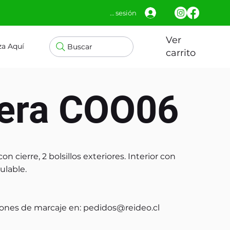
Iniciar sesión
Ver
za Aquí
Buscar
carrito
era COO06
 cierre, 2 bolsillos exteriores. Interior con
ulable.
ones de marcaje en:
pedidos@reideo.cl