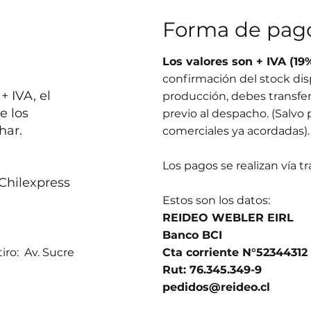
Forma de pag
Los valores son + IVA (19
confirmación del stock dis
 IVA, el
producción, debes transferi
e los
previo al despacho. (Salvo 
har.
comerciales ya acordadas).
Los pagos se realizan vía t
Chilexpress
Estos son los datos:
REIDEO WEBLER EIRL
Banco BCI
iro: Av. Sucre
Cta corriente N°52344312
Rut: 76.345.349-9
pedidos@reideo.cl