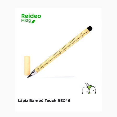
Lápiz Bambú Touch BEC46
Libret