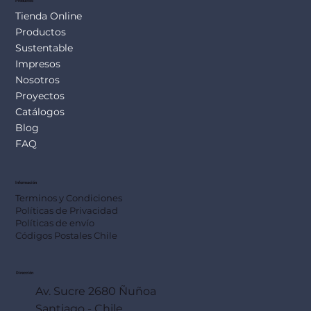
Productos
Tienda Online
Productos
Sustentable
Impresos
Nosotros
Proyectos
Catálogos
Blog
FAQ
Información
Terminos y Condiciones
Políticas de Privacidad
Políticas de envío
Códigos Postales Chile
Dirección
Av. Sucre 2680 Ñuñoa
Santiago - Chile