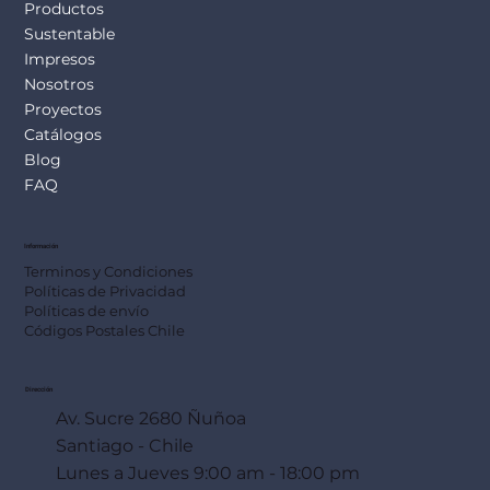
Productos
Sustentable
Impresos
Nosotros
Proyectos
Catálogos
Blog
FAQ
Información
Terminos y Condiciones
Políticas de Privacidad
Políticas de envío
Códigos Postales Chile
Dirección
Av. Sucre 2680 Ñuñoa
Santiago - Chile
Lunes a Jueves 9:00 am - 18:00 pm