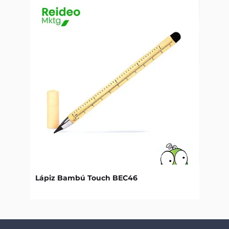
Lápiz Bambú Touch BEC46
Libret