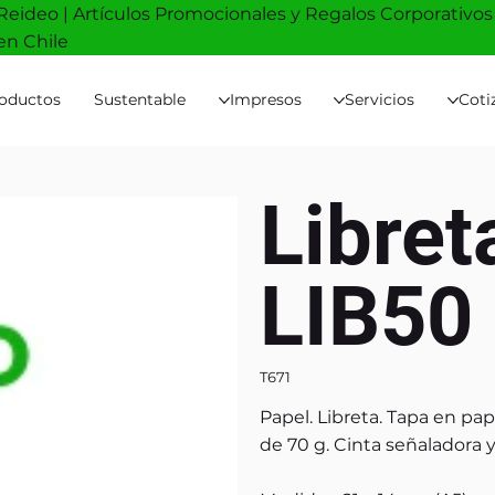
Reideo | Artículos Promocionales y Regalos Corporativos
en Chile
oductos
Sustentable
Impresos
Servicios
Coti
Libret
LIB50
T671
Papel. Libreta. Tapa en pap
de 70 g. Cinta señaladora y