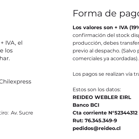
Forma de pag
Los valores son + IVA (19
confirmación del stock dis
 IVA, el
producción, debes transferi
e los
previo al despacho. (Salvo 
har.
comerciales ya acordadas).
Los pagos se realizan vía t
Chilexpress
Estos son los datos:
REIDEO WEBLER EIRL
Banco BCI
iro: Av. Sucre
Cta corriente N°52344312
Rut: 76.345.349-9
pedidos@reideo.cl