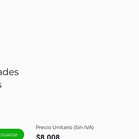
ades
s
Precio Unitario (Sin IVA)
ctualizar
$8.008