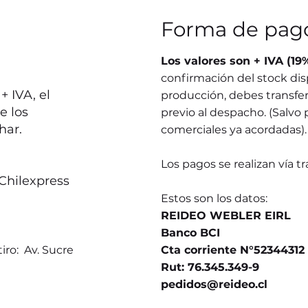
Forma de pag
Los valores son + IVA (19
confirmación del stock dis
 IVA, el
producción, debes transferi
e los
previo al despacho. (Salvo 
har.
comerciales ya acordadas).
Los pagos se realizan vía t
Chilexpress
Estos son los datos:
REIDEO WEBLER EIRL
Banco BCI
iro: Av. Sucre
Cta corriente N°52344312
Rut: 76.345.349-9
pedidos@reideo.cl