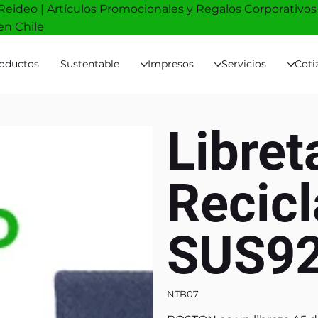
Reideo | Artículos Promocionales y Regalos Corporativos
en Chile
oductos
Sustentable
Impresos
Servicios
Coti
Libret
Recic
SUS9
NTB07