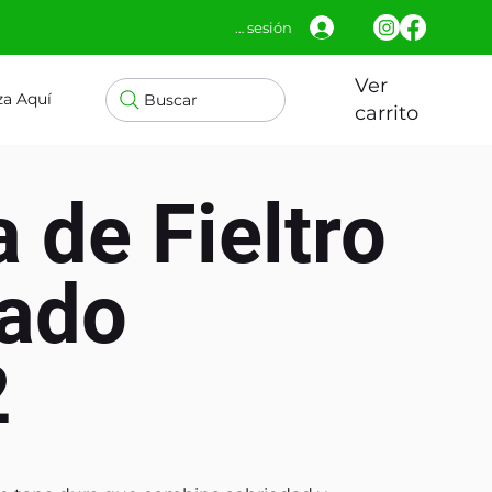
Iniciar sesión
Ver
za Aquí
Buscar
carrito
a de Fieltro
lado
2