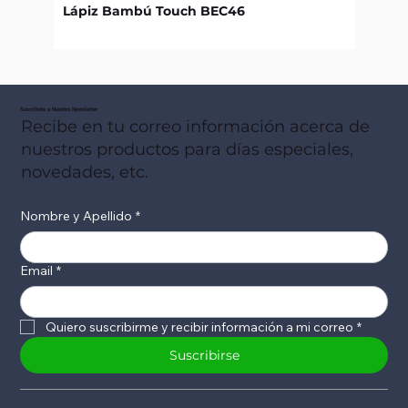
Lápiz Bambú Touch BEC46
Libret
Suscribete a Nuestro Newsletter
Recibe en tu correo información acerca de
nuestros productos para días especiales,
novedades, etc.
Nombre y Apellido
*
Email
*
Quiero suscribirme y recibir información a mi correo
*
Suscribirse