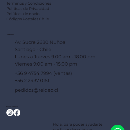
Terminos y Condiciones
Políticas de Privacidad
Políticas de envío
Códigos Postales Chile
Dirección
Av. Sucre 2680 Ñuñoa
Santiago - Chile
Lunes a Jueves 9:00 am - 18:00 pm
Viernes 9:00 am - 15:00 pm
+56 9 4754 7994 (ventas)
+56 2 2437 0151
pedidos@reideo.cl
Redes Sociales
Hola, para poder ayudarte
por favor describe en