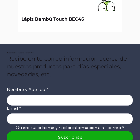
Lápiz Bambú Touch BEC46
Libret
Suscribete a Nuestro Newsletter
Recibe en tu correo información acerca de
nuestros productos para días especiales,
novedades, etc.
Nombre y Apellido
*
Email
*
Quiero suscribirme y recibir información a mi correo
*
Suscribirse