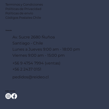
Terminos y Condiciones
Políticas de Privacidad
Políticas de envío
Códigos Postales Chile
Dirección
Av. Sucre 2680 Ñuñoa
Santiago - Chile
Lunes a Jueves 9:00 am - 18:00 pm
Viernes 9:00 am - 15:00 pm
+56 9 4754 7994 (ventas)
+56 2 2437 0151
pedidos@reideo.cl
Redes Sociales