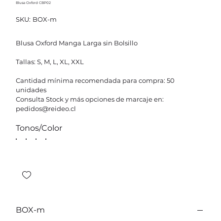
Blusa Oxford CBP02
SKU
SKU:
BOX-m
BOX-
m
Blusa Oxford Manga Larga sin Bolsillo
Tallas: S, M, L, XL, XXL
Cantidad mínima recomendada para compra: 50
unidades
Consulta Stock y más opciones de marcaje en:
pedidos@reideo.cl
Tonos/Color
BOX-m