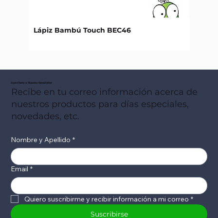
Lápiz Bambú Touch BEC46
Libret
Suscribete a Nuestro Newsletter
Recibe en tu correo información acerca de
nuestros productos para días especiales,
novedades, etc.
Nombre y Apellido
*
Email
*
Quiero suscribirme y recibir información a mi correo
*
Suscribirse