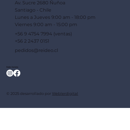
Av. Sucre 2680 Ñuñoa
Santiago - Chile
Lunes a Jueves 9:00 am - 18:00 pm
Viernes 9:00 am - 15:00 pm
+56 9 4754 7994 (ventas)
+56 2 2437 0151
pedidos@reideo.cl
Redes Sociales
© 2025 desarrollado por
Weblerdigital