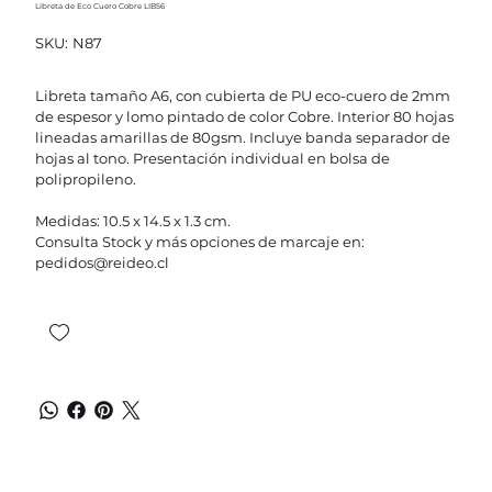
Libreta de Eco Cuero Cobre LIB56
SKU
SKU:
N87
N87
Libreta tamaño A6, con cubierta de PU eco-cuero de 2mm
de espesor y lomo pintado de color Cobre. Interior 80 hojas
lineadas amarillas de 80gsm. Incluye banda separador de
hojas al tono. Presentación individual en bolsa de
polipropileno.
Medidas: 10.5 x 14.5 x 1.3 cm.
Consulta Stock y más opciones de marcaje en:
pedidos@reideo.cl