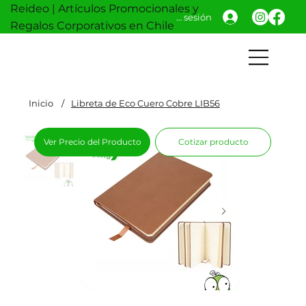
Reideo | Artículos Promocionales y
Iniciar sesión
Regalos Corporativos en Chile
Inicio
/
Libreta de Eco Cuero Cobre LIB56
Ver Precio del Producto
Cotizar producto