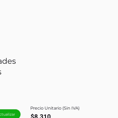
ades
s
Precio Unitario (Sin IVA)
ctualizar
$8.310