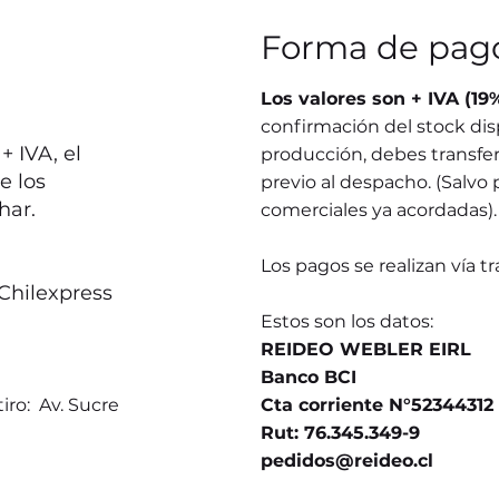
Forma de pag
Los valores son + IVA (19
confirmación del stock dis
 IVA, el
producción, debes transferi
e los
previo al despacho. (Salvo 
har.
comerciales ya acordadas).
Los pagos se realizan vía t
Chilexpress
Estos son los datos:
REIDEO WEBLER EIRL
Banco BCI
iro: Av. Sucre
Cta corriente N°52344312
Rut: 76.345.349-9
pedidos@reideo.cl