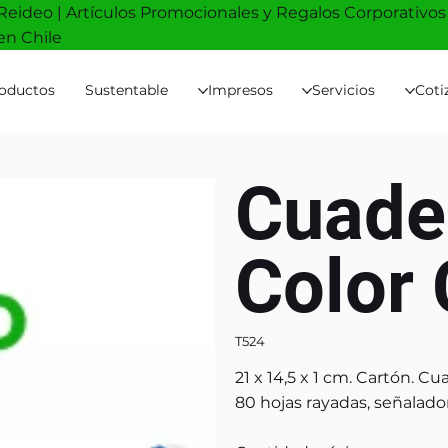
Reideo | Artículos Promocionales y Regalos Corporativos
en Chile
oductos
Sustentable
Impresos
Servicios
Coti
Cuade
Color
T524
21 x 14,5 x 1 cm. Cartón. C
80 hojas rayadas, señalador