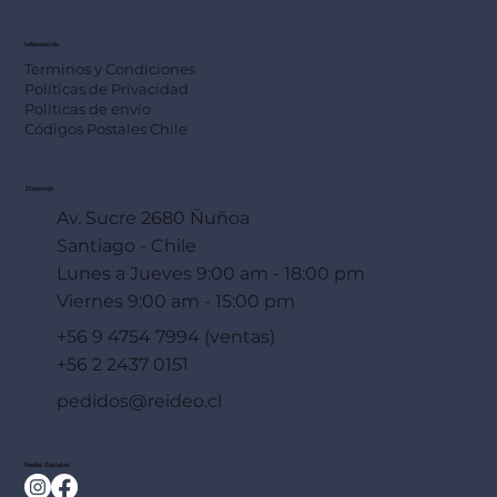
Información
Terminos y Condiciones
Políticas de Privacidad
Políticas de envío
Códigos Postales Chile
Dirección
Av. Sucre 2680 Ñuñoa
Santiago - Chile
Lunes a Jueves 9:00 am - 18:00 pm
Viernes 9:00 am - 15:00 pm
+56 9 4754 7994 (ventas)
+56 2 2437 0151
pedidos@reideo.cl
Redes Sociales