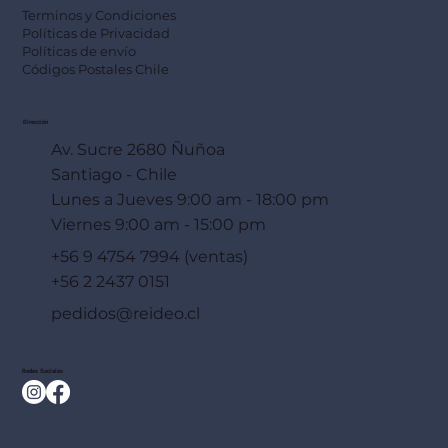
Terminos y Condiciones
Políticas de Privacidad
Políticas de envío
Códigos Postales Chile
Dirección
Av. Sucre 2680 Ñuñoa
Santiago - Chile
Lunes a Jueves 9:00 am - 18:00 pm
Viernes 9:00 am - 15:00 pm
+56 9 4754 7994 (ventas)
+56 2 2437 0151
pedidos@reideo.cl
Redes Sociales