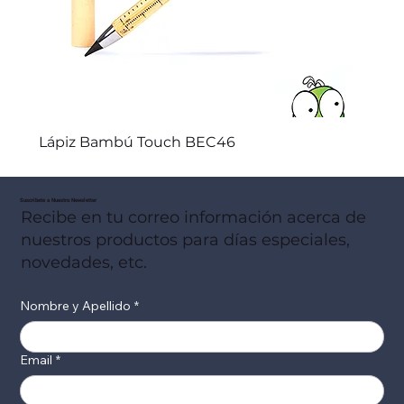
Lápiz Bambú Touch BEC46
Suscribete a Nuestro Newsletter
Recibe en tu correo información acerca de
nuestros productos para días especiales,
novedades, etc.
Nombre y Apellido
*
Email
*