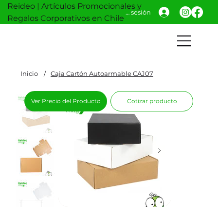
Reideo | Artículos Promocionales y
Iniciar sesión
Regalos Corporativos en Chile
Inicio
/
Caja Cartón Autoarmable CAJ07
Ver Precio del Producto
Cotizar producto