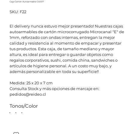
Caja Cartón Autoarmable CAJ07
SKU
SKU:
F22
F22
El delivery nunca estuvo mejor presentado! Nuestras cajas
autoarmables de cartón microcorrugado Microcanal "E" de
1mm, reforzado con ondas internas, entregan la mejor
calidad y resistencia al momento de empacar y presentar
tus productos. Esta caja, de tamaño mediano y mayor
altura, es ideal para entregar o guardar objetos como
regalos corporativos, sushi, comida china, sandwiches o
artículos de higiene personal. A un costo muy bajo, y
además personalizable en toda su superficie!!
Medida: 25 x 20 x 7 cm
Consulta Stock y más opciones de marcaje en:
pedidos@reideo.cl
Tonos/Color