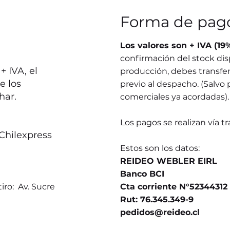
Forma de pag
Los valores son + IVA (19
confirmación del stock dis
 IVA, el
producción, debes transferi
e los
previo al despacho. (Salvo 
har.
comerciales ya acordadas).
Los pagos se realizan vía t
Chilexpress
Estos son los datos:
REIDEO WEBLER EIRL
Banco BCI
iro: Av. Sucre
Cta corriente N°52344312
Rut: 76.345.349-9
pedidos@reideo.cl