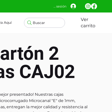
Iniciar sesión
Ver
za Aquí
Buscar
carrito
artón 2
las CAJ02
ejor presentado! Nuestras cajas
icrocorrugado Microcanal "E" de 1mm,
s, entregan la mejor calidad y resistencia al