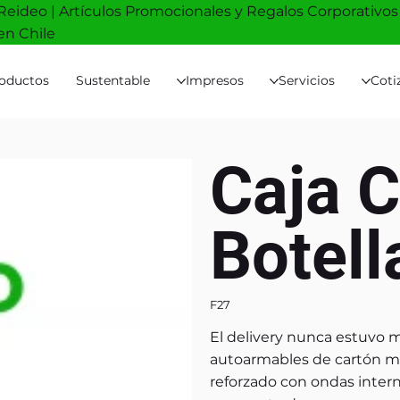
Reideo | Artículos Promocionales y Regalos Corporativos
en Chile
oductos
Sustentable
Impresos
Servicios
Coti
Caja C
Botel
F27
El delivery nunca estuvo m
autoarmables de cartón m
reforzado con ondas interna