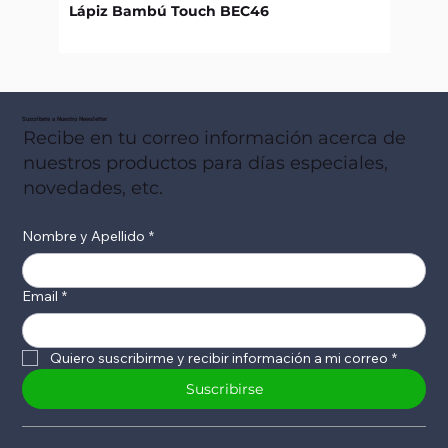
Lápiz Bambú Touch BEC46
Libret
Suscribete a Nuestro Newsletter
Recibe en tu correo información acerca de
nuestros productos para días especiales,
novedades, etc.
Nombre y Apellido
*
Email
*
Quiero suscribirme y recibir información a mi correo
*
Suscribirse