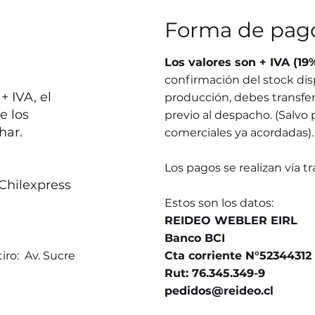
Forma de pag
Los valores son + IVA (19
confirmación del stock dis
 IVA, el
producción, debes transferi
e los
previo al despacho. (Salvo 
har.
comerciales ya acordadas).
Los pagos se realizan vía t
Chilexpress
Estos son los datos:
REIDEO WEBLER EIRL
Banco BCI
iro: Av. Sucre
Cta corriente N°52344312
Rut: 76.345.349-9
pedidos@reideo.cl