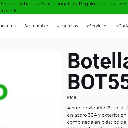
Reideo | Artículos Promocionales y Regalos Corporativos
en Chile
oductos
Sustentable
Impresos
Servicios
Coti
Botell
BOT5
K106
Acero inoxidable. Botella té
en acero 304 y exterior en
combinada en plástico del 