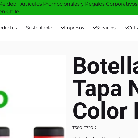
Reideo | Artículos Promocionales y Regalos Corporativos
en Chile
oductos
Sustentable
Impresos
Servicios
Coti
Botell
Tapa 
Color
T680-T720K