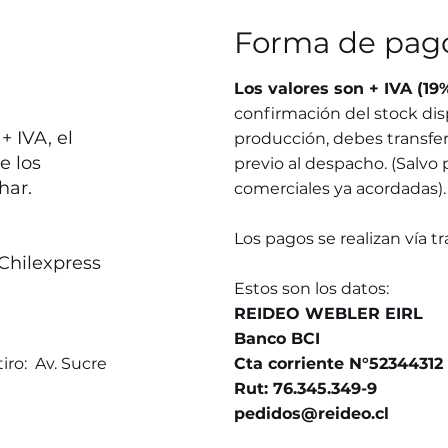
Forma de pag
Los valores son + IVA (19
confirmación del stock dis
 IVA, el
producción, debes transferi
e los
previo al despacho. (Salvo 
har.
comerciales ya acordadas).
Los pagos se realizan vía t
Chilexpress
Estos son los datos:
REIDEO WEBLER EIRL
Banco BCI
iro: Av. Sucre
Cta corriente N°52344312
Rut: 76.345.349-9
pedidos@reideo.cl