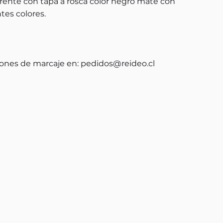
arente con tapa a rosca color negro mate con
ntes colores.
ones de marcaje en:
pedidos@reideo.cl