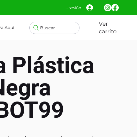
Iniciar sesión
Ver
za Aquí
Buscar
carrito
a Plástica
Negra
 BOT99