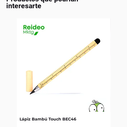
interesarte
Lápiz Bambú Touch BEC46
Libret