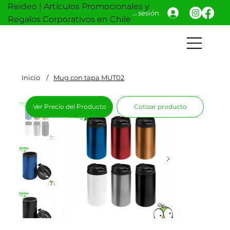
Reideo | Artículos Promocionales y
Iniciar sesión
Regalos Corporativos en Chile
Inicio
/
Mug con tapa MUT02
Ver Precio del Producto
Cotizar producto