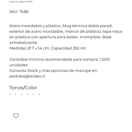
Mug con tapa MUT02
SKU
SKU:
T486
T486
Acero inoxidable y plástico. Mug térmico doble pared,
exterior de acero inoxidable, interior de plástico, tapa rosca
en plástico con apertura para beber. Irrompible. Base
antideslizante
Medidas: Ø 7 x 14 cm. Capacidad 250 ml.
Cantidad mínima recomendada para compra: 1.000
unidades
Consulta Stock y más opciones de marcaje en:
pedidos@reideo.cl
Tonos/Color