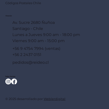
Códigos Postales Chile
Dirección
Av. Sucre 2680 Ñuñoa
Santiago - Chile
Lunes a Jueves 9:00 am - 18:00 pm
Viernes 9:00 am - 15:00 pm
+56 9 4754 7994 (ventas)
+56 2 2437 0151
pedidos@reideo.cl
Redes Sociales
© 2025 desarrollado por
Weblerdigital