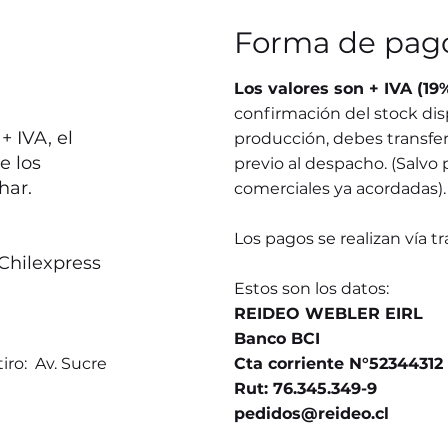
Forma de pag
Los valores son + IVA (19
confirmación del stock dis
 IVA, el
producción, debes transferi
e los
previo al despacho. (Salvo 
har.
comerciales ya acordadas).
Los pagos se realizan vía t
Chilexpress
Estos son los datos:
REIDEO WEBLER EIRL
Banco BCI
iro: Av. Sucre
Cta corriente N°52344312
Rut: 76.345.349-9
pedidos@reideo.cl