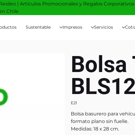
Reideo | Artículos Promocionales y Regalos Corporativos
en Chile
oductos
Sustentable
Impresos
Servicios
Coti
Bolsa
BLS1
E21
Bolsa basurero para vehícul
formato plano sin fuelle.
Medidas: 18 x 28 cm.