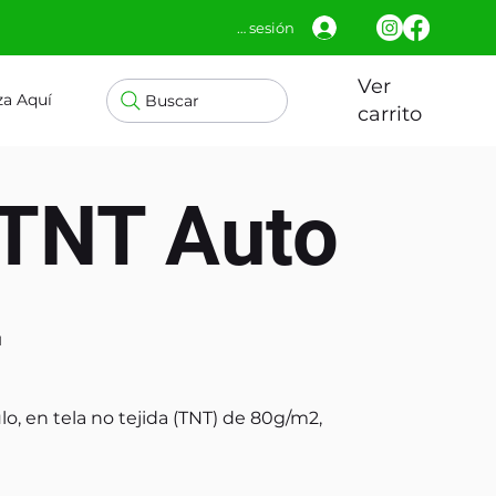
Iniciar sesión
Ver
za Aquí
Buscar
carrito
 TNT Auto
2
o, en tela no tejida (TNT) de 80g/m2,