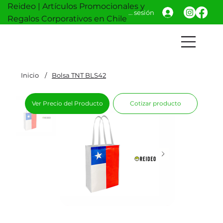
Reideo | Artículos Promocionales y
Iniciar sesión
Regalos Corporativos en Chile
Inicio
/
Bolsa TNT BLS42
Ver Precio del Producto
Cotizar producto