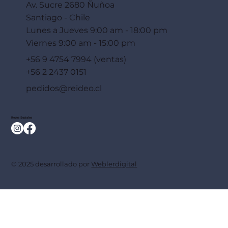
Av. Sucre 2680 Ñuñoa
Santiago - Chile
Lunes a Jueves 9:00 am - 18:00 pm
Viernes 9:00 am - 15:00 pm
+56 9 4754 7994 (ventas)
+56 2 2437 0151
pedidos@reideo.cl
Redes Sociales
© 2025 desarrollado por
Weblerdigital