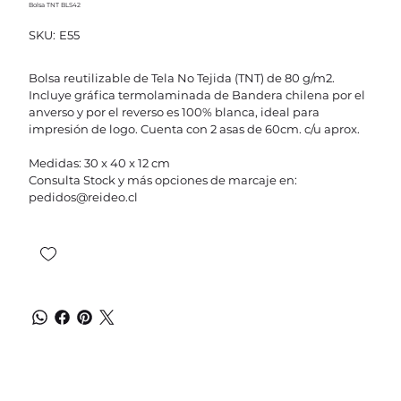
Bolsa TNT BLS42
SKU
SKU:
E55
E55
Bolsa reutilizable de Tela No Tejida (TNT) de 80 g/m2.
Incluye gráfica termolaminada de Bandera chilena por el
anverso y por el reverso es 100% blanca, ideal para
impresión de logo. Cuenta con 2 asas de 60cm. c/u aprox.
Medidas: 30 x 40 x 12 cm
Consulta Stock y más opciones de marcaje en:
pedidos@reideo.cl