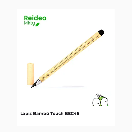
Lápiz Bambú Touch BEC46
Libret