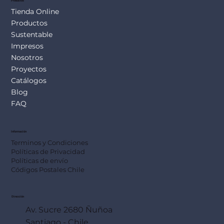
Productos
Tienda Online
Productos
Sustentable
Impresos
Nosotros
Proyectos
Catálogos
Blog
FAQ
Información
Terminos y Condiciones
Políticas de Privacidad
Políticas de envío
Códigos Postales Chile
Dirección
Av. Sucre 2680 Ñuñoa
Santiago - Chile