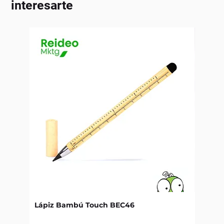
interesarte
Lápiz Bambú Touch BEC46
Libret