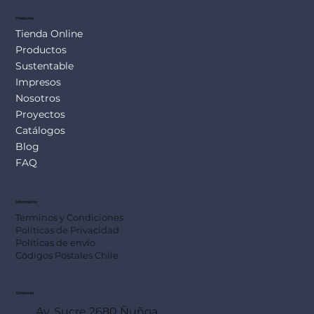
Productos
Tienda Online
Productos
Sustentable
Impresos
Nosotros
Proyectos
Catálogos
Blog
FAQ
Información
Terminos y Condiciones
Políticas de Privacidad
Políticas de envío
Códigos Postales Chile
Dirección
Av. Sucre 2680 Ñuñoa