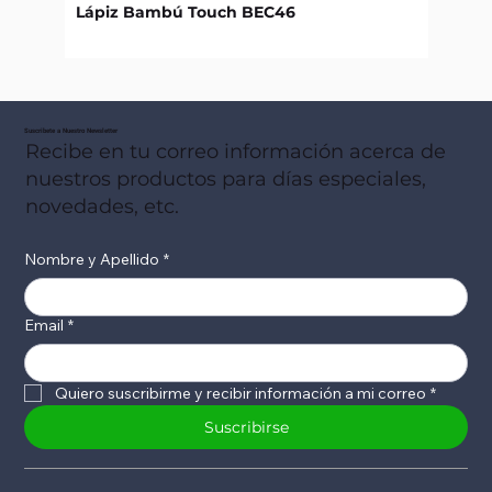
Lápiz Bambú Touch BEC46
Libret
Suscribete a Nuestro Newsletter
Recibe en tu correo información acerca de
nuestros productos para días especiales,
novedades, etc.
Nombre y Apellido
*
Email
*
Quiero suscribirme y recibir información a mi correo
*
Suscribirse