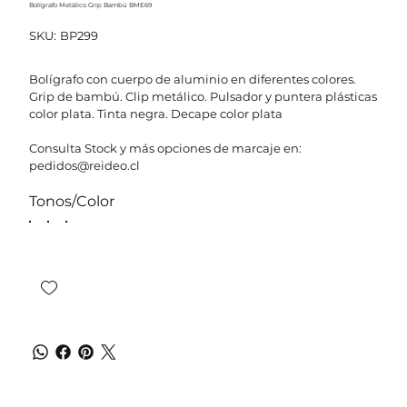
Bolígrafo Metálico Grip Bambú BME69
SKU
SKU:
BP299
BP299
Bolígrafo con cuerpo de aluminio en diferentes colores.
Grip de bambú. Clip metálico. Pulsador y puntera plásticas
color plata. Tinta negra. Decape color plata
Consulta Stock y más opciones de marcaje en:
pedidos@reideo.cl
Tonos/Color