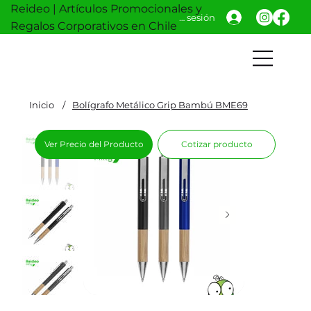
Reideo | Artículos Promocionales y
Iniciar sesión
Regalos Corporativos en Chile
Inicio
/
Bolígrafo Metálico Grip Bambú BME69
Ver Precio del Producto
Cotizar producto