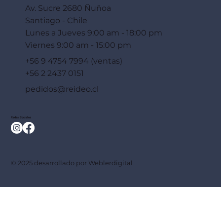
Av. Sucre 2680 Ñuñoa
Santiago - Chile
Lunes a Jueves 9:00 am - 18:00 pm
Viernes 9:00 am - 15:00 pm
+56 9 4754 7994 (ventas)
+56 2 2437 0151
pedidos@reideo.cl
Redes Sociales
© 2025 desarrollado por
Weblerdigital