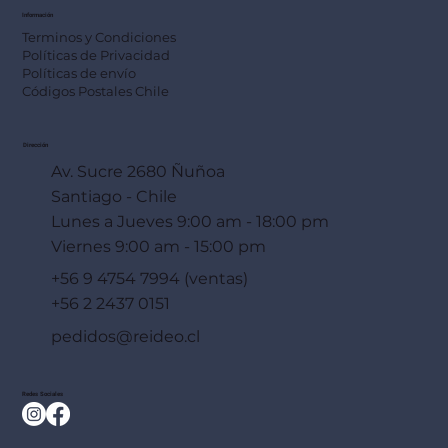
Información
Terminos y Condiciones
Políticas de Privacidad
Políticas de envío
Códigos Postales Chile
Dirección
Av. Sucre 2680 Ñuñoa
Santiago - Chile
Lunes a Jueves 9:00 am - 18:00 pm
Viernes 9:00 am - 15:00 pm
+56 9 4754 7994 (ventas)
+56 2 2437 0151
pedidos@reideo.cl
Redes Sociales