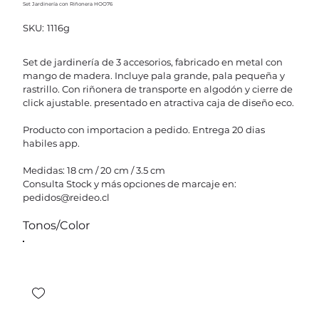
Set Jardinería con Riñonera HOO76
SKU
SKU:
1116g
1116g
Set de jardinería de 3 accesorios, fabricado en metal con
mango de madera. Incluye pala grande, pala pequeña y
rastrillo. Con riñonera de transporte en algodón y cierre de
click ajustable. presentado en atractiva caja de diseño eco.
Producto con importacion a pedido. Entrega 20 dias
habiles app.
Medidas: 18 cm / 20 cm / 3.5 cm
Consulta Stock y más opciones de marcaje en:
pedidos@reideo.cl
Tonos/Color