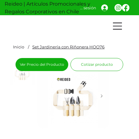
Reideo | Artículos Promocionales y
Iniciar sesión
Regalos Corporativos en Chile
Inicio
/
Set Jardinería con Riñonera HOO76
Ver Precio del Producto
Cotizar producto