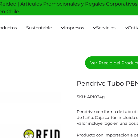
Reideo | Artículos Promocionales y Regalos Corporativos
en Chile
oductos
Sustentable
Impresos
Servicios
Coti
Ver Precio del Produc
Pendrive Tubo PE
SKU
SKU:
AP1034g
AP1034g
Pendrive con forma de tubo de
de 1 año. Caja cartón incluida 
Valor incluye logo en una posi
Producto con importacion a pe