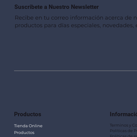
Suscribete a Nuestro Newsletter
Recibe en tu correo información acerca de 
productos para días especiales, novedades, e
Vista rápida
Vista rápida
Vista rápida
Linterna de Muñeca LLA92
Mug Térmico Fibra de Trigo SUS115
Trofeo Vidrio TRO48
Bolsa Pol
Mug Fibra
Trofeo Vi
Productos
Informaci
Terminos y C
Tienda Online
Políticas de 
Productos
Políticas de e