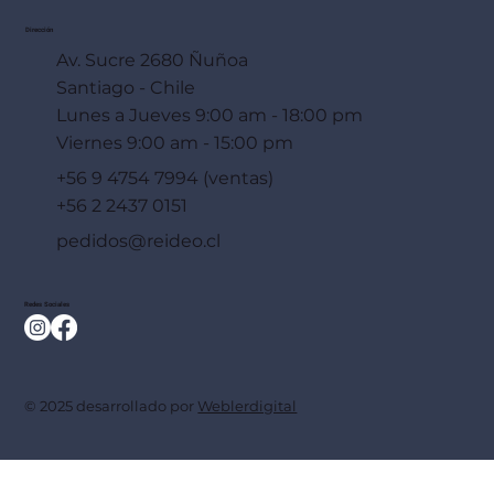
Dirección
Av. Sucre 2680 Ñuñoa
Santiago - Chile
Lunes a Jueves 9:00 am - 18:00 pm
Viernes 9:00 am - 15:00 pm
+56 9 4754 7994 (ventas)
+56 2 2437 0151
pedidos@reideo.cl
Redes Sociales
© 2025 desarrollado por
Weblerdigital