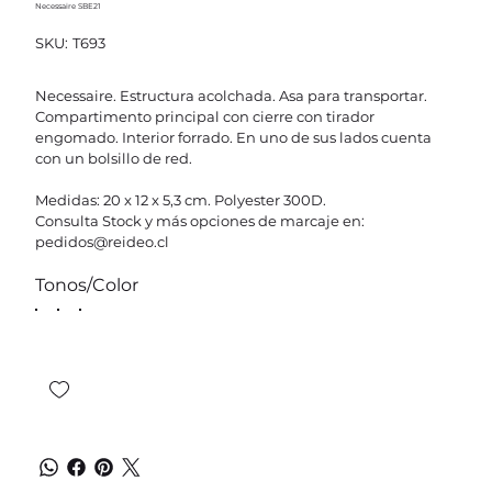
Necessaire SBE21
SKU
SKU:
T693
T693
Necessaire. Estructura acolchada. Asa para transportar.
Compartimento principal con cierre con tirador
engomado. Interior forrado. En uno de sus lados cuenta
con un bolsillo de red.
Medidas: 20 x 12 x 5,3 cm. Polyester 300D.
Consulta Stock y más opciones de marcaje en:
pedidos@reideo.cl
Tonos/Color