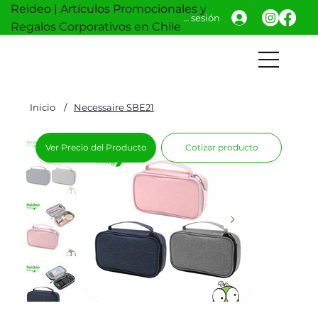
Reideo | Artículos Promocionales y
Iniciar sesión
Regalos Corporativos en Chile
Inicio
/
Necessaire SBE21
Ver Precio del Producto
Cotizar producto