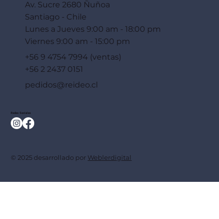
Av. Sucre 2680 Ñuñoa
Santiago - Chile
Lunes a Jueves 9:00 am - 18:00 pm
Viernes 9:00 am - 15:00 pm
+56 9 4754 7994 (ventas)
+56 2 2437 0151
pedidos@reideo.cl
Redes Sociales
© 2025 desarrollado por
Weblerdigital