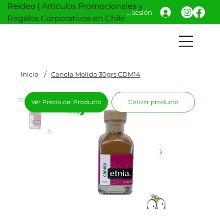
Reideo | Artículos Promocionales y
Iniciar sesión
Regalos Corporativos en Chile
Inicio
/
Canela Molida 30grs CDM14
Ver Precio del Producto
Cotizar producto