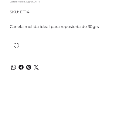
Canela Molida 30grs CDM14
SKU
SKU:
ET14
ET14
Canela molida ideal para repostería de 30grs.