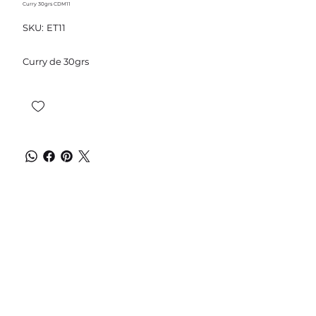
Curry 30grs CDM11
SKU
SKU:
ET11
ET11
Curry de 30grs