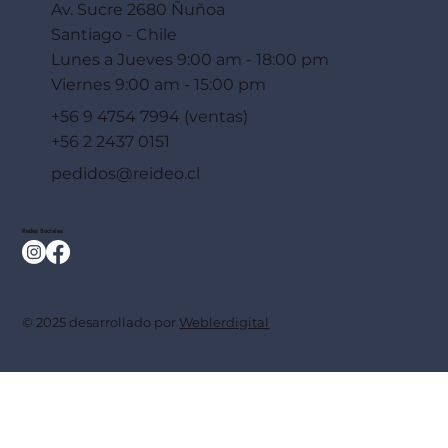
Av. Sucre 2680 Ñuñoa
Santiago - Chile
Lunes a Jueves 9:00 am - 18:00 pm
Viernes 9:00 am - 15:00 pm
+56 9 4754 7994 (ventas)
+56 2 2437 0151
pedidos@reideo.cl
Redes Sociales
© 2025 desarrollado por
Weblerdigital