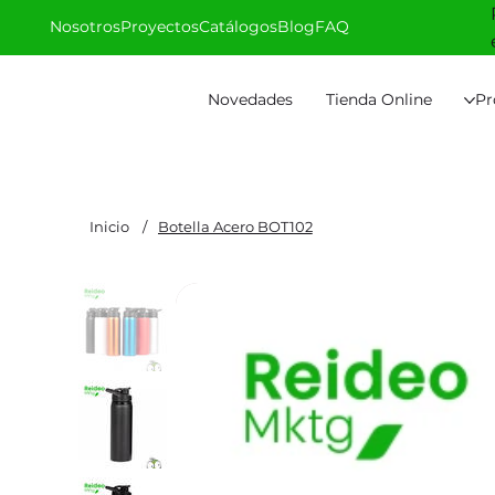
Nosotros
Proyectos
Catálogos
Blog
FAQ
Novedades
Tienda Online
Pr
Inicio
/
Botella Acero BOT102