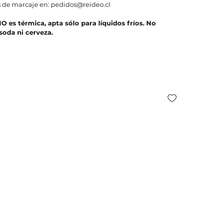
 de marcaje en: pedidos@reideo.cl
 es térmica, apta sólo para líquidos fríos. No
oda ni cerveza.