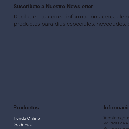
Suscribete a Nuestro Newsletter
Recibe en tu correo información acerca de 
productos para días especiales, novedades, e
Vista rápida
Vista rápida
Vista rápida
Linterna de Muñeca LLA92
Mug Térmico Fibra de Trigo SUS115
Trofeo Vidrio TRO48
Bolsa Pol
Mug Fibra
Trofeo Vi
Productos
Informaci
Terminos y C
Tienda Online
Políticas de 
Productos
Políticas de e