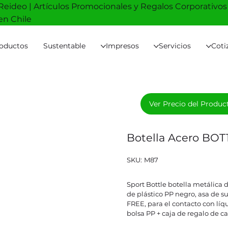
Reideo | Artículos Promocionales y Regalos Corporativos
en Chile
oductos
Sustentable
Impresos
Servicios
Coti
Ver Precio del Produc
Botella Acero BOT
SKU
SKU:
M87
M87
Sport Bottle botella metálica 
de plástico PP negro, asa de s
FREE, para el contacto con lí
bolsa PP + caja de regalo de ca