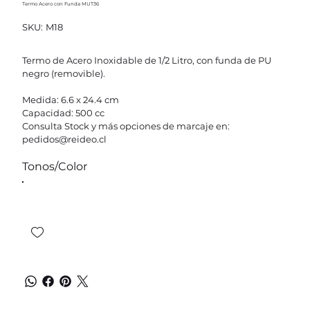
Termo Acero con Funda MUT36
SKU
SKU:
M18
M18
Termo de Acero Inoxidable de 1/2 Litro, con funda de PU
negro (removible).
Medida: 6.6 x 24.4 cm
Capacidad: 500 cc
Consulta Stock y más opciones de marcaje en:
pedidos@reideo.cl
Tonos/Color