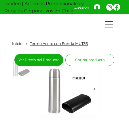
Reideo | Artículos Promocionales y
Iniciar sesión
Regalos Corporativos en Chile
Inicio
/
Termo Acero con Funda MUT36
Ver Precio del Producto
Cotizar producto