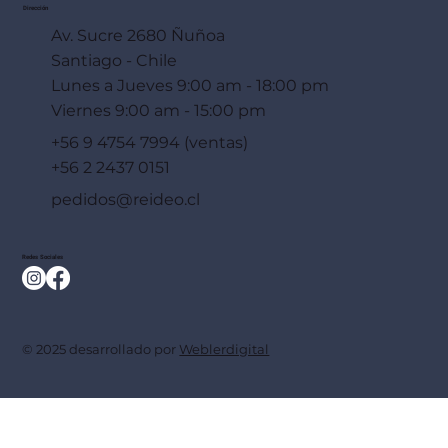
Dirección
Av. Sucre 2680 Ñuñoa
Santiago - Chile
Lunes a Jueves 9:00 am - 18:00 pm
Viernes 9:00 am - 15:00 pm
+56 9 4754 7994 (ventas)
+56 2 2437 0151
pedidos@reideo.cl
Redes Sociales
© 2025 desarrollado por
Weblerdigital