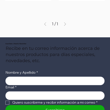
1
/
1
Suscribete a Nuestro Newsletter
Recibe en tu correo información acerca de
nuestros productos para días especiales,
novedades, etc.
Nombre y Apellido
*
Email
*
Quiero suscribirme y recibir información a mi correo
*