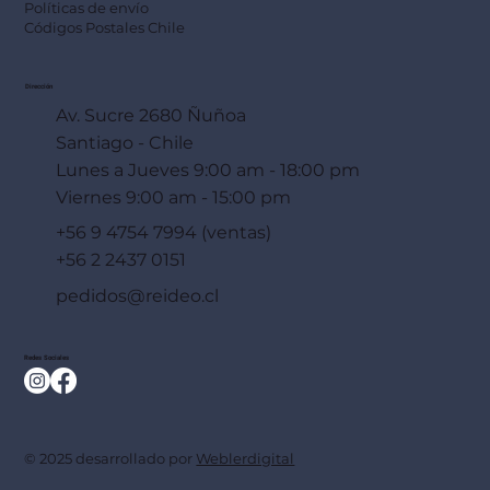
Políticas de envío
Códigos Postales Chile
Dirección
Av. Sucre 2680 Ñuñoa
Santiago - Chile
Lunes a Jueves 9:00 am - 18:00 pm
Viernes 9:00 am - 15:00 pm
+56 9 4754 7994 (ventas)
+56 2 2437 0151
pedidos@reideo.cl
Redes Sociales
© 2025 desarrollado por
Weblerdigital