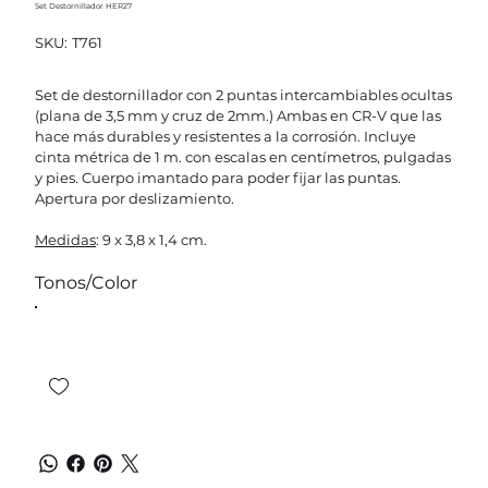
Set Destornillador HER27
SKU
SKU:
T761
T761
Set de destornillador con 2 puntas intercambiables ocultas
(plana de 3,5 mm y cruz de 2mm.) Ambas en CR-V que las
hace más durables y resistentes a la corrosión. Incluye
cinta métrica de 1 m. con escalas en centímetros, pulgadas
y pies. Cuerpo imantado para poder fijar las puntas.
Apertura por deslizamiento.
Medidas
: 9 x 3,8 x 1,4 cm.
Tonos/Color