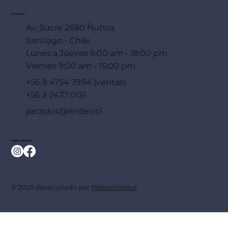
Dirección
Av. Sucre 2680 Ñuñoa
Santiago - Chile
Lunes a Jueves 9:00 am - 18:00 pm
Viernes 9:00 am - 15:00 pm
+56 9 4754 7994 (ventas)
+56 2 2437 0151
pedidos@reideo.cl
Redes Sociales
© 2025 desarrollado por
Weblerdigital