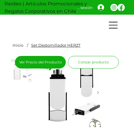
Reideo | Artículos Promocionales y
Iniciar sesión
Regalos Corporativos en Chile
Inicio
/
Set Destornillador HER27
Ver Precio del Producto
Cotizar producto