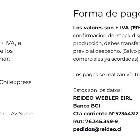
Forma de pag
Los valores son + IVA (19
confirmación del stock dis
 IVA, el
producción, debes transferi
e los
previo al despacho. (Salvo 
har.
comerciales ya acordadas).
Los pagos se realizan vía t
Chilexpress
Estos son los datos:
REIDEO WEBLER EIRL
Banco BCI
iro: Av. Sucre
Cta corriente N°52344312
Rut: 76.345.349-9
pedidos@reideo.cl