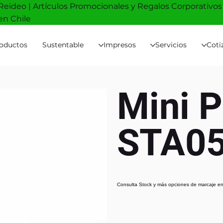
Reideo | Artículos Promocionales y Regalos Corporativos
en Chile
oductos
Sustentable
Impresos
Servicios
Coti
Mini 
STA0
Consulta Stock y más opciones de marcaje en