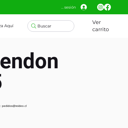
Iniciar sesión
Ver
za Aquí
Buscar
carrito
Pendon
5
: pedidos@reideo.cl