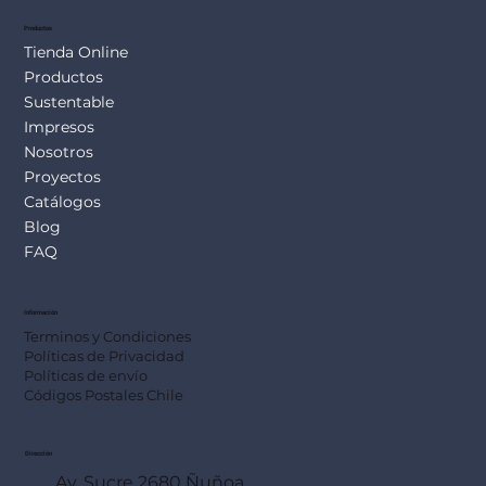
Productos
Tienda Online
Productos
Sustentable
Impresos
Nosotros
Proyectos
Catálogos
Blog
FAQ
Información
Terminos y Condiciones
Políticas de Privacidad
Políticas de envío
Códigos Postales Chile
Dirección
Av. Sucre 2680 Ñuñoa