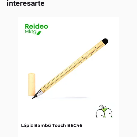
interesarte
Lápiz Bambú Touch BEC46
Libret