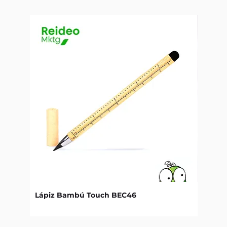
Lápiz Bambú Touch BEC46
Libret