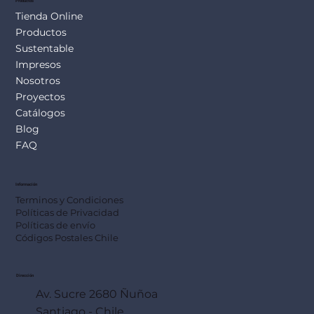
Productos
Tienda Online
Productos
Sustentable
Impresos
Nosotros
Proyectos
Catálogos
Blog
FAQ
Información
Terminos y Condiciones
Políticas de Privacidad
Políticas de envío
Códigos Postales Chile
Dirección
Av. Sucre 2680 Ñuñoa
Santiago - Chile