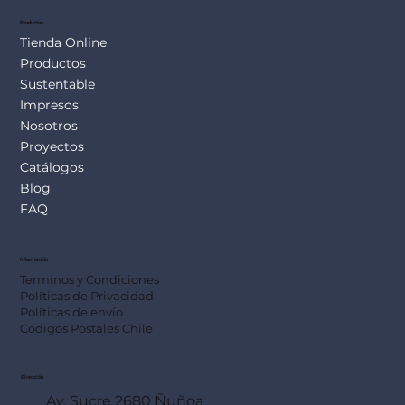
Productos
Tienda Online
Productos
Sustentable
Impresos
Nosotros
Proyectos
Catálogos
Blog
FAQ
Información
Terminos y Condiciones
Políticas de Privacidad
Políticas de envío
Códigos Postales Chile
Dirección
Av. Sucre 2680 Ñuñoa