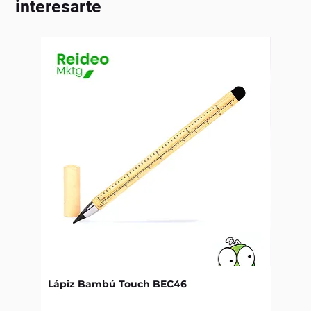
interesarte
Lápiz Bambú Touch BEC46
Libret