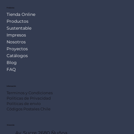
Productos
Tienda Online
Productos
Sustentable
Impresos
Nosotros
Proyectos
Catálogos
Blog
FAQ
Información
Terminos y Condiciones
Políticas de Privacidad
Políticas de envío
Códigos Postales Chile
Dirección
Av. Sucre 2680 Ñuñoa