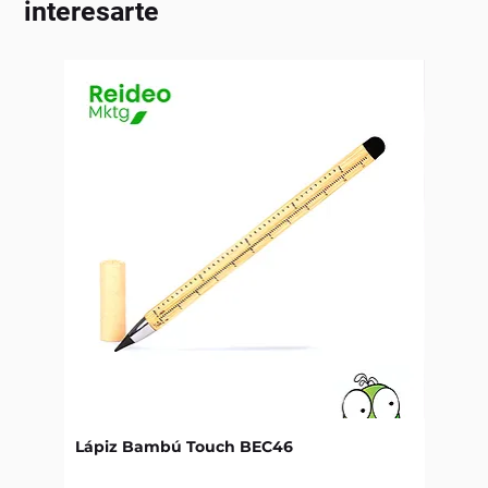
interesarte
Lápiz Bambú Touch BEC46
Libret