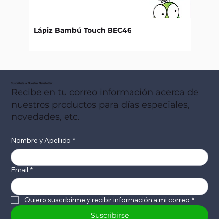
Lápiz Bambú Touch BEC46
Libret
Suscribete a Nuestro Newsletter
Recibe en tu correo información acerca de
nuestros productos para días especiales,
novedades, etc.
Nombre y Apellido
*
Email
*
Quiero suscribirme y recibir información a mi correo
*
Suscribirse